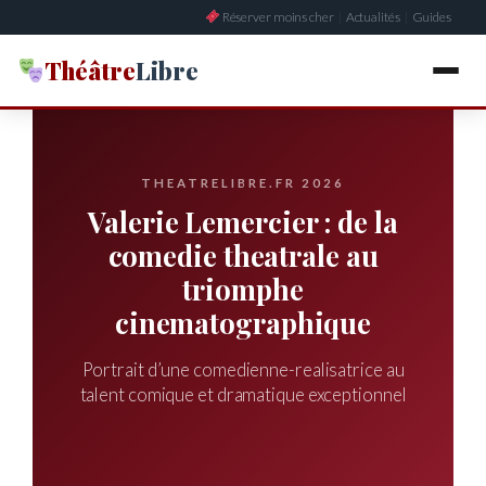
Aller
Réserver moins cher
|
Actualités
|
Guides
au
contenu
Théâtre
Libre
THEATRELIBRE.FR 2026
Valerie Lemercier : de la
comedie theatrale au
triomphe
cinematographique
Portrait d’une comedienne-realisatrice au
talent comique et dramatique exceptionnel