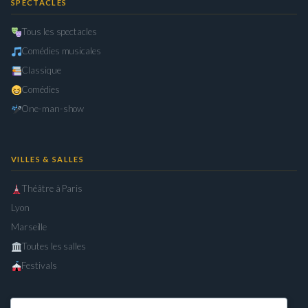
SPECTACLES
Tous les spectacles
Comédies musicales
Classique
Comédies
One-man-show
VILLES & SALLES
Théâtre à Paris
Lyon
Marseille
Toutes les salles
Festivals