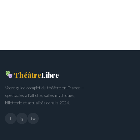
Théâtre
Libre
Votre guide complet du théâtre en France —
spectacles à l’affiche, salles mythiques,
billetterie et actualités depuis 2024.
f
ig
tw