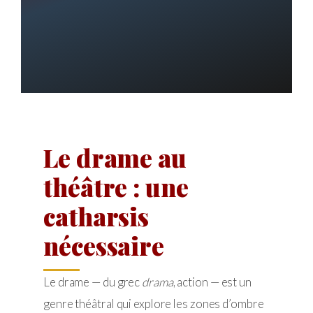
Le drame au
théâtre : une
catharsis
nécessaire
Le drame — du grec
drama
, action — est un
genre théâtral qui explore les zones d’ombre