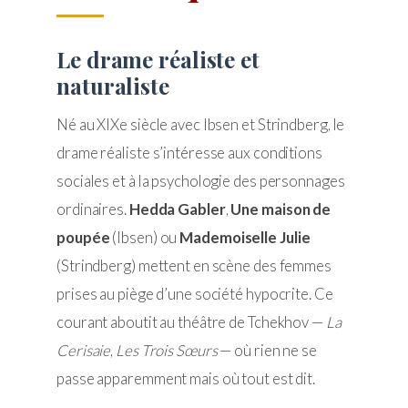
Le drame réaliste et
naturaliste
Né au XIXe siècle avec Ibsen et Strindberg, le
drame réaliste s’intéresse aux conditions
sociales et à la psychologie des personnages
ordinaires.
Hedda Gabler
,
Une maison de
poupée
(Ibsen) ou
Mademoiselle Julie
(Strindberg) mettent en scène des femmes
prises au piège d’une société hypocrite. Ce
courant aboutit au théâtre de Tchekhov —
La
Cerisaie
,
Les Trois Sœurs
— où rien ne se
passe apparemment mais où tout est dit.