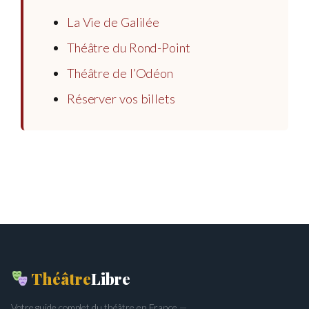
La Vie de Galilée
Théâtre du Rond-Point
Théâtre de l’Odéon
Réserver vos billets
Théâtre
Libre
Votre guide complet du théâtre en France —