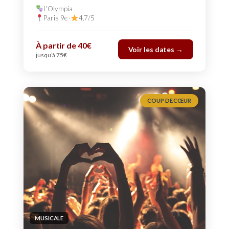
L’Olympia
Paris 9e ·
4.7/5
À partir de 40€
Voir les dates →
jusqu’à 75€
COUP DE CŒUR
MUSICALE