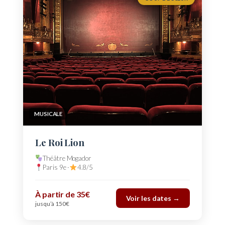
MUSICALE
Le Roi Lion
Théâtre Mogador
Paris 9e ·
4.8/5
À partir de 35€
Voir les dates →
jusqu’à 150€