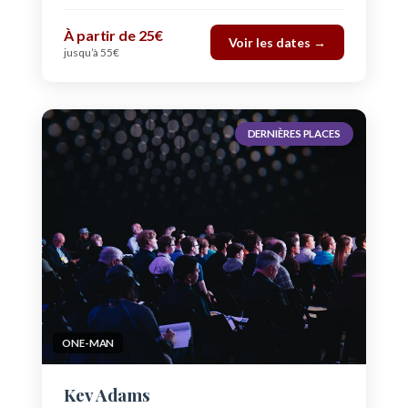
À partir de 25€
Voir les dates →
jusqu’à 55€
DERNIÈRES PLACES
ONE-MAN
Kev Adams