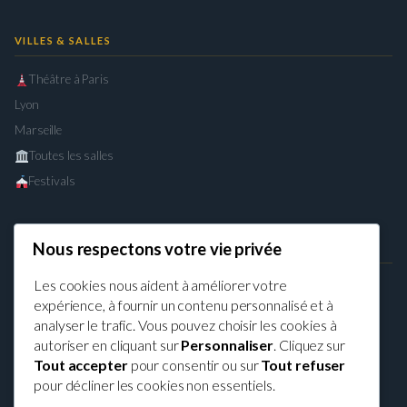
VILLES & SALLES
Théâtre à Paris
Lyon
Marseille
Toutes les salles
Festivals
Nous respectons votre vie privée
LÉGAL
Les cookies nous aident à améliorer votre
Mentions légales
expérience, à fournir un contenu personnalisé et à
Confidentialité
analyser le trafic. Vous pouvez choisir les cookies à
CGU
autoriser en cliquant sur
Personnaliser
. Cliquez sur
Cookies
Tout accepter
pour consentir ou sur
Tout refuser
pour décliner les cookies non essentiels.
Contact