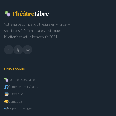
Théâtre
Libre
Votre guide complet du théâtre en France —
spectacles à l’affiche, salles mythiques,
billetterie et actualités depuis 2024.
f
ig
tw
SPECTACLES
Tous les spectacles
Comédies musicales
Classique
Comédies
One-man-show