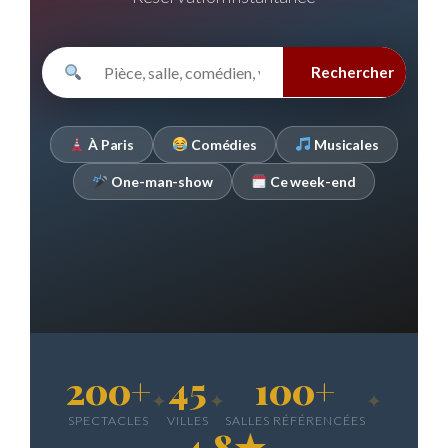
Rechercher
À Paris
Comédies
Musicales
One-man-show
Ce week-end
200+
45
100+
✦
✦
✦
SPECTACLES
VILLES
SALLES RÉFÉRENCÉES
4.8★