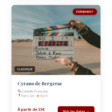
ÉVÉNEMENT
CLASSIQUE
Cyrano de Bergerac
Comédie Française
Paris 1er ·
4.6/5
À partir de 15€
Voir les dates →