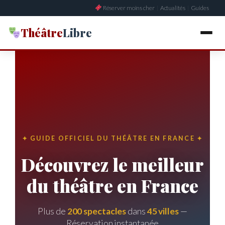
Aller
Réserver moins cher
|
Actualités
|
Guides
au
contenu
Théâtre
Libre
✦ GUIDE OFFICIEL DU THÉÂTRE EN FRANCE ✦
Découvrez le meilleur
du théâtre en France
Plus de
200 spectacles
dans
45 villes
—
Réservation instantanée