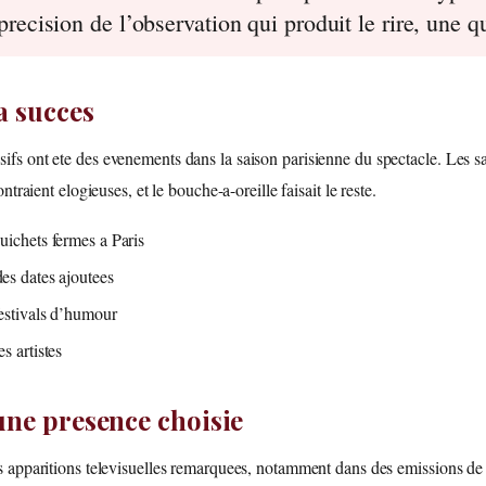
precision de l’observation qui produit le rire, une qu
a succes
s ont ete des evenements dans la saison parisienne du spectacle. Les sal
traient elogieuses, et le bouche-a-oreille faisait le reste.
uichets fermes a Paris
es dates ajoutees
festivals d’humour
s artistes
 une presence choisie
 apparitions televisuelles remarquees, notamment dans des emissions de 