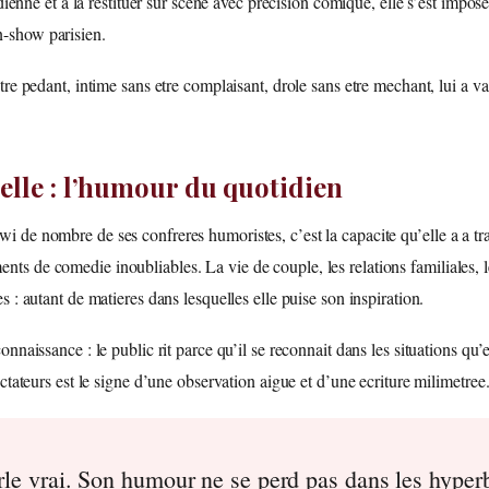
tidienne et a la restituer sur scene avec precision comique, elle s’est imp
-show parisien.
tre pedant, intime sans etre complaisant, drole sans etre mechant, lui a va
 elle : l’humour du quotidien
 de nombre de ses confreres humoristes, c’est la capacite qu’elle a a tra
s de comedie inoubliables. La vie de couple, les relations familiales, le
 : autant de matieres dans lesquelles elle puise son inspiration.
nnaissance : le public rit parce qu’il se reconnait dans les situations qu’
ctateurs est le signe d’une observation aigue et d’une ecriture milimetree
e vrai. Son humour ne se perd pas dans les hyperbo