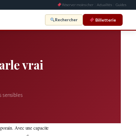
Réserver moins cher
|
Actualités
|
Guides
Billetterie
Rechercher
rle vrai
s
s sensibles
mporain. Avec une capacite