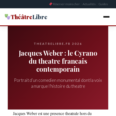
Aller
Réserver moins cher
|
Actualités
|
Guides
au
contenu
Théâtre
Libre
THEATRELIBRE.FR 2026
Jacques Weber : le Cyrano
du theatre francais
contemporain
Portrait d’un comedien monumental dont la voix
a marque l’histoire du theatre
Jacques Weber est une presence theatrale hors du