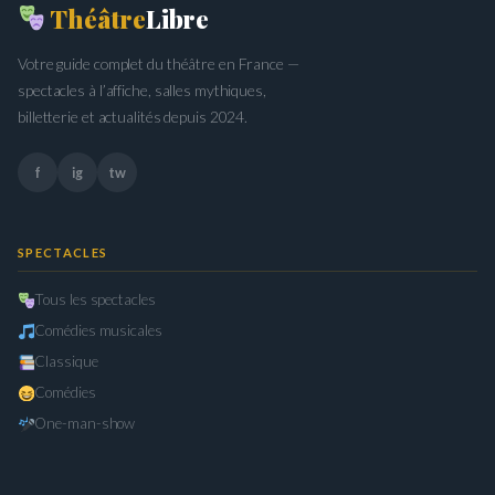
Théâtre
Libre
Votre guide complet du théâtre en France —
spectacles à l’affiche, salles mythiques,
billetterie et actualités depuis 2024.
f
ig
tw
SPECTACLES
Tous les spectacles
Comédies musicales
Classique
Comédies
One-man-show