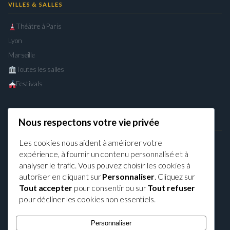
VILLES & SALLES
Théâtre à Paris
Lyon
Marseille
Toutes les salles
Festivals
Nous respectons votre vie privée
LÉGAL
Les cookies nous aident à améliorer votre
Mentions légales
expérience, à fournir un contenu personnalisé et à
Confidentialité
analyser le trafic. Vous pouvez choisir les cookies à
CGU
autoriser en cliquant sur
Personnaliser
. Cliquez sur
Cookies
Tout accepter
pour consentir ou sur
Tout refuser
pour décliner les cookies non essentiels.
Contact
Personnaliser