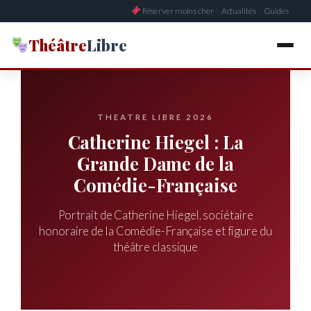
Aller
Réserver moins cher
|
Actualités
|
Guides
au
contenu
Théâtre
Libre
THEATRE LIBRE 2026
Catherine Hiegel : La
Grande Dame de la
Comédie-Française
Portrait de Catherine Hiegel, sociétaire
honoraire de la Comédie-Française et figure du
théâtre classique