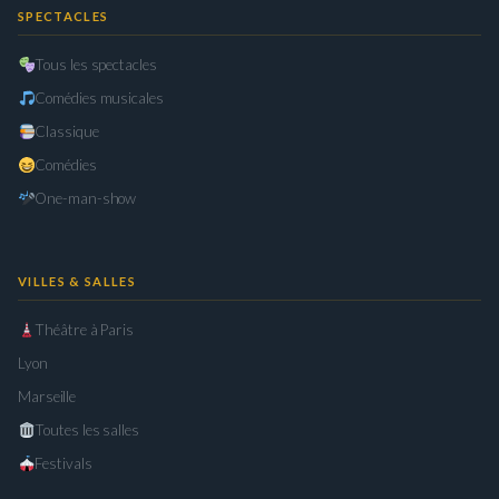
SPECTACLES
Tous les spectacles
Comédies musicales
Classique
Comédies
One-man-show
VILLES & SALLES
Théâtre à Paris
Lyon
Marseille
Toutes les salles
Festivals