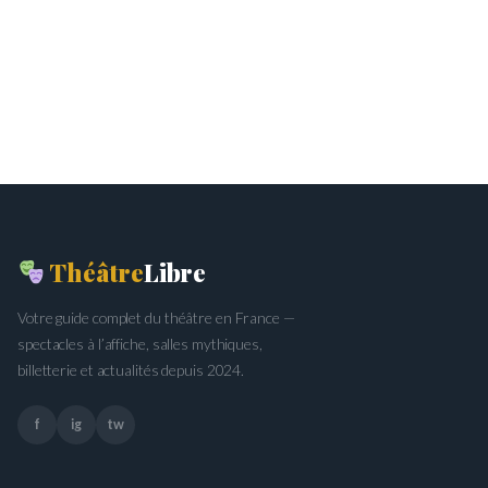
Théâtre
Libre
Votre guide complet du théâtre en France —
spectacles à l’affiche, salles mythiques,
billetterie et actualités depuis 2024.
f
ig
tw